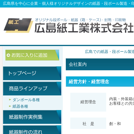
広島県を中心に企業・個人様オリジナルデザインの紙器・段ボール製造・
広島での紙器・段ボール製
会社案内
経営方針・経営理念
内装・外装箱
ダンボール各種
経営理念
お客様との共
紙器各種
社 是
創・和