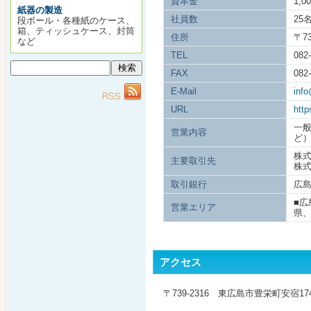
資本金
1,0
紙器の製造
社員数
25
段ボール・各種紙のケース、
箱、ティッシュケース、封筒
住所
〒7
など
TEL
082
FAX
082
E-Mail
info
URL
http
一
営業内容
ど
株
主要取引先
株
取引銀行
広
■
営業エリア
県
アクセス
〒739-2316 東広島市豊栄町安宿174