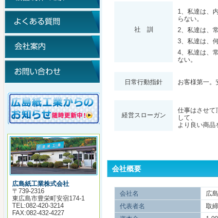
1、私達は、
らない。
社 訓
2、私達は、
3、私達は、
4、私達は、
ない。
日常行動指針
お客様第一。
仕事はさせて
経営スローガン
して、
より良い商品
会社概要
広島紙工業株式会社
〒739-2316
会社名
広
東広島市豊栄町安宿174-1
TEL:082-420-3214
代表者名
取
FAX:082-432-4227